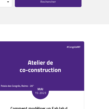
MAI
15-2023
Comment modéliser un Fab lab d...