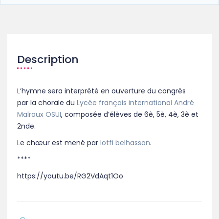
Description
L’hymne sera interprété en ouverture du congrès
par
la chorale du
Lycée français international André
Malraux OSUI
, composée d’élèves de 6è, 5è, 4è, 3è et
2nde.
Le chœur est mené par
lotfi belhassan
.
****
https://youtu.be/RG2VdAqt1Oo