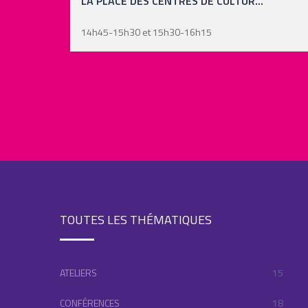
..
LES PRATIQUES ARTISTIQUES : PO...
14h45-15h30 et 15h30-16h15
TOUTES LES THÉMATIQUES
ATELIERS
15
CONFÉRENCES
18