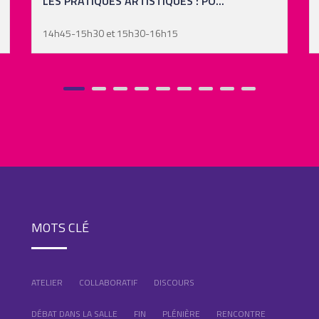
LA PLACE DES CENTRES DE CULTUR...
14h45-15h30 et 15h30-16h15
MOTS CLÉ
ATELIER
COLLABORATIF
DISCOURS
DÉBAT DANS LA SALLE
FIN
PLÉNIÈRE
RENCONTRE